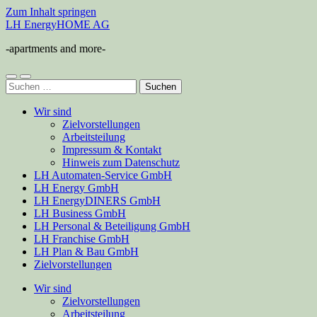
Zum Inhalt springen
LH EnergyHOME AG
-apartments and more-
Mobile-
Suchfeld
Suchen
Menü
ein-/ausblenden
nach:
ein-/ausblenden
Wir sind
Zielvorstellungen
Arbeitsteilung
Impressum & Kontakt
Hinweis zum Datenschutz
LH Automaten-Service GmbH
LH Energy GmbH
LH EnergyDINERS GmbH
LH Business GmbH
LH Personal & Beteiligung GmbH
LH Franchise GmbH
LH Plan & Bau GmbH
Zielvorstellungen
Wir sind
Zielvorstellungen
Arbeitsteilung